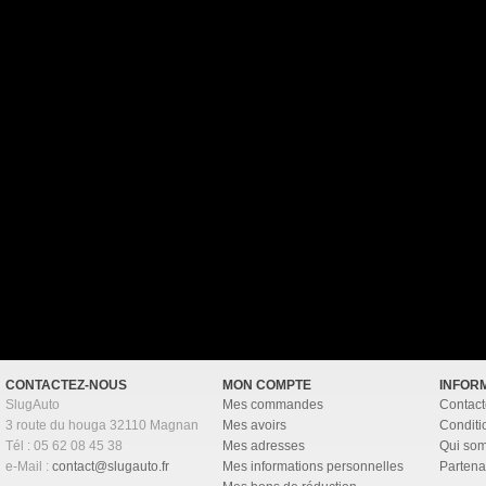
CONTACTEZ-NOUS
MON COMPTE
INFOR
SlugAuto
Mes commandes
Contact
3 route du houga 32110 Magnan
Mes avoirs
Conditi
Tél : 05 62 08 45 38
Mes adresses
Qui so
e-Mail :
contact@slugauto.fr
Mes informations personnelles
Partena