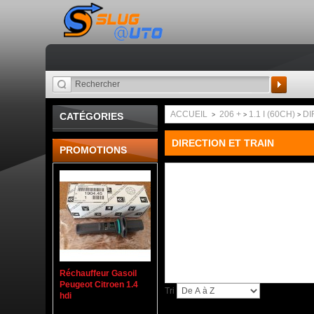
Recherche
ACCUEIL
206 +
1.1 I (60CH)
DI
CATÉGORIES
>
>
>
DIRECTION ET TRAIN
PROMOTIONS
Réchauffeur Gasoil
Peugeot Citroen 1.4
Tri
hdi