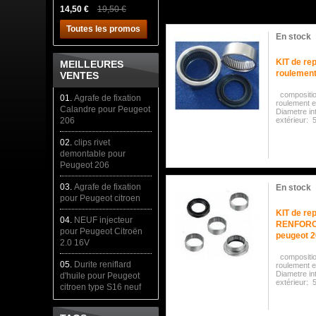
14,50 €
19,50 €
Toutes les promos
En stock
KIT de rep
MEILLEURES
roulement
VENTES
compositio
01.
Agrafe de fixation
roulement e
Calandre pour Peugeot
Diametre in
206
extérieur:
02.
clips rivet
demontable pour
Peugeot 206
03.
Agrafe de fixation
En stock
pour Peugeot citroen
KIT de rep
04.
NEUF injecteur
RENFORCE 
pour Peugeot Citroën
peugeot 
2.0 16V
compositio
05.
Durite reniflard
roulement e
Diametre in
d'huile pour Peugeot
extérieur:
citroen type S16 neuf