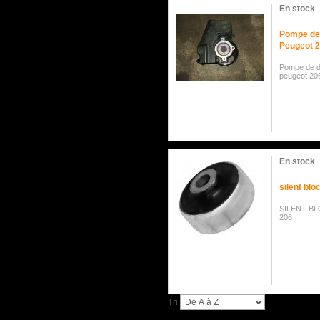
En stock
Pompe de 
Peugeot 2
Pompe de di
peugeot 206
En stock
silent blo
SILENT B
206
Tri