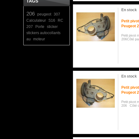
TAGS
En stock
206
peugeot
307
Calculateur
S16
RC
Petit pivo
Peugeot 
207
Porte
sticker
stickers autocollants
Petit pivot
au
moteur
206Côté p
En stock
Petit piv
Peugeot 
Petit pivot
206 Côté c