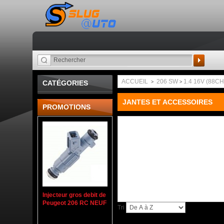
Recherche
ACCUEIL
206 SW
1.4 16V (88CH
CATÉGORIES
>
>
JANTES ET ACCESSOIRES
PROMOTIONS
Injecteur gros debit de
Peugeot 206 RC NEUF
Tri