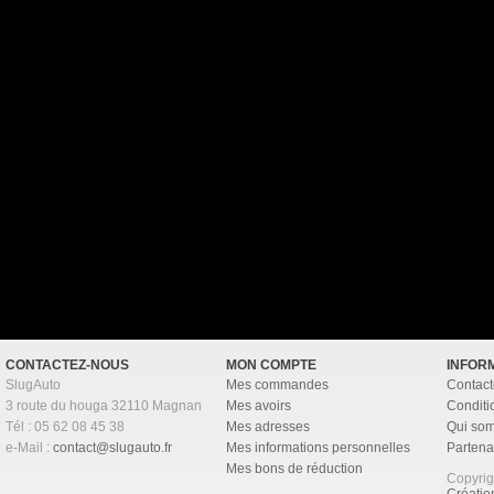
CONTACTEZ-NOUS
MON COMPTE
INFOR
SlugAuto
Mes commandes
Contact
3 route du houga 32110 Magnan
Mes avoirs
Conditi
Tél : 05 62 08 45 38
Mes adresses
Qui so
e-Mail :
contact@slugauto.fr
Mes informations personnelles
Partena
Mes bons de réduction
Copyri