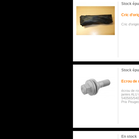
Stock épu
Cric d'or
Cric d'orig
Stock épu
Ecrou de 
écrou de ro
jantes ALU 
540565/5405
Prix Peugeo
En stock