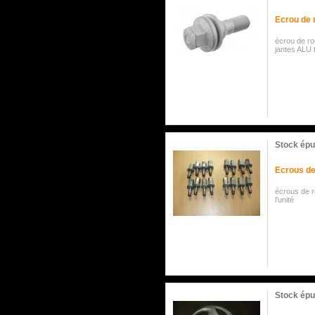
Ecrou de 
écrou de ro
jantes ALU t
Stock épu
Ecrous de
écrous de r
l'unité
Stock épu