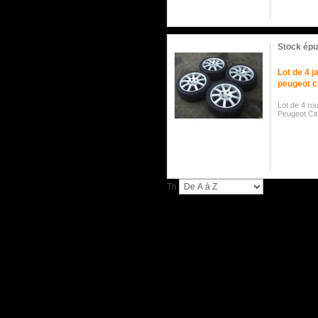
Stock épu
Lot de 4 
peugeot c
Lot de 4 ro
Peugeot Ci
Tri