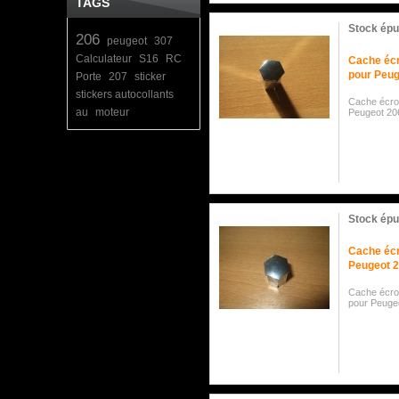
TAGS
Stock épu
206
peugeot
307
Calculateur
S16
RC
Cache éc
pour Peug
Porte
207
sticker
stickers autocollants
Cache écro
au
moteur
Peugeot 2
Stock épu
Cache éc
Peugeot 
Cache écro
pour Peuge