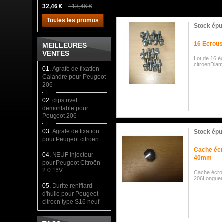
32,46 €
113,46 €
Toutes les promos
Stock épu
16 Ecrous
MEILLEURES
VENTES
Lot de 16 é
citroenDia
01.
Agrafe de fixation
Calandre pour Peugeot
206
02.
clips rivet
demontable pour
Peugeot 206
03.
Agrafe de fixation
Stock épu
pour Peugeot citroen
Cache écr
04.
NEUF injecteur
40mm
pour Peugeot Citroën
2.0 16V
Cache écro
206Longue
05.
Durite reniflard
d'huile pour Peugeot
citroen type S16 neuf