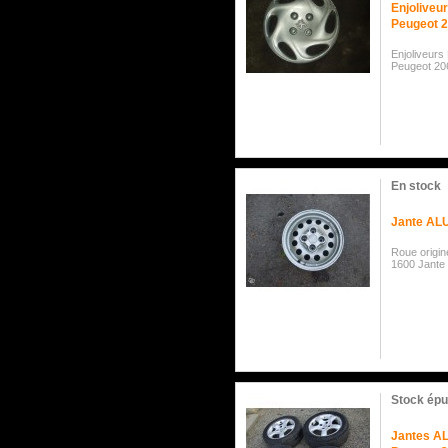
Enjoliveur
Peugeot 
Enjoliveurs
Peugeot 20
En stock
Jante ALU
Roue origi
1600 Jante
Stock épu
Jantes AL