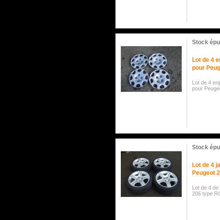
Stock épu
Lot de 4 e
pour Peug
Lot de 4 enj
pour Peuge
Stock épu
Lot de 4 j
Peugeot 
Lot de 4 de
206 type R