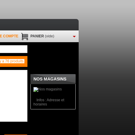
E COMPTE
PANIER
(vide)
 y a 76 produits.
NOS MAGASINS
Infos : Adresse et
horaires