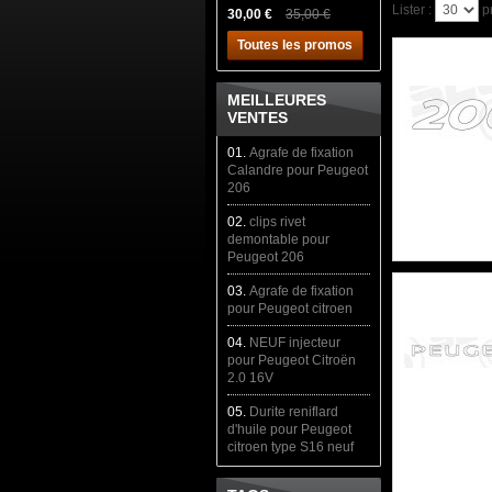
Lister :
p
30,00 €
35,00 €
Toutes les promos
MEILLEURES
VENTES
01.
Agrafe de fixation
Calandre pour Peugeot
206
02.
clips rivet
demontable pour
Peugeot 206
03.
Agrafe de fixation
pour Peugeot citroen
04.
NEUF injecteur
pour Peugeot Citroën
2.0 16V
05.
Durite reniflard
d'huile pour Peugeot
citroen type S16 neuf