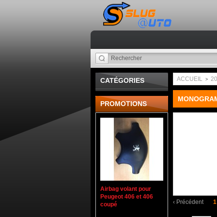
ACCUEIL
2
CATÉGORIES
>
MONOGRAM
PROMOTIONS
Airbag volant pour
Peugeot 406 et 406
‹
Précédent
1
coupé