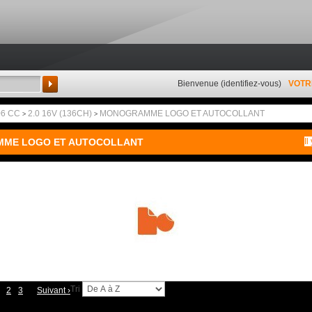
Bienvenue (
identifiez-vous
)
VOTR
Rechercher
06 CC
2.0 16V (136CH)
MONOGRAMME LOGO ET AUTOCOLLANT
>
>
ME LOGO ET AUTOCOLLANT
Il
Tri
2
3
Suivant
›