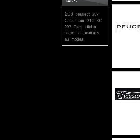
TAGS
206
peugeot
307
Calculateur
S16
RC
207
Porte
sticker
stickers autocollants
au
moteur