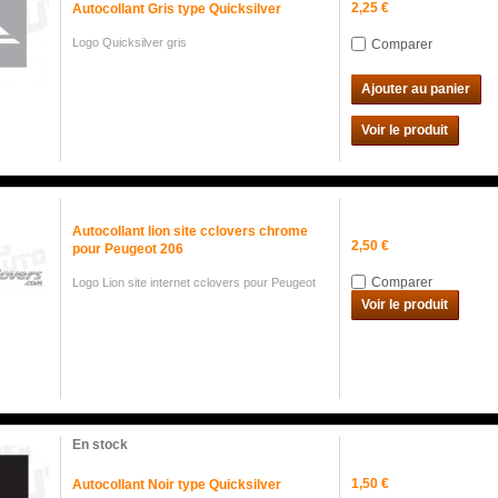
2,25 €
Autocollant Gris type Quicksilver
Logo Quicksilver gris
Comparer
Ajouter au panier
Voir le produit
Autocollant lion site cclovers chrome
2,50 €
pour Peugeot 206
Comparer
Logo Lion site internet cclovers pour Peugeot
Voir le produit
En stock
1,50 €
Autocollant Noir type Quicksilver