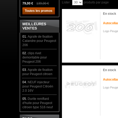
Lister :
produits par page
79,00 €
139,00 €
Toutes les promos
En stock
Autocolla
MEILLEURES
VENTES
Logo Peug
01.
Agrafe de fixation
Calandre pour Peugeot
206
02.
clips rivet
demontable pour
Peugeot 206
03.
Agrafe de fixation
En stock
pour Peugeot citroen
Autocolla
04.
NEUF injecteur
pour Peugeot Citroën
Logo Peug
2.0 16V
05.
Durite reniflard
d'huile pour Peugeot
citroen type S16 neuf