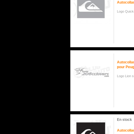
Autocollan
Logo Quick
Autocolla
pour Peug
Logo Lion s
En stock
Autocollan