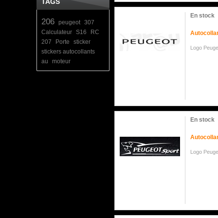
TAGS
En stock
206
peugeot
307
Calculateur
S16
RC
Autocolla
207
Porte
sticker
Logo Peug
stickers autocollants
au
moteur
En stock
Autocolla
Logo Peuge