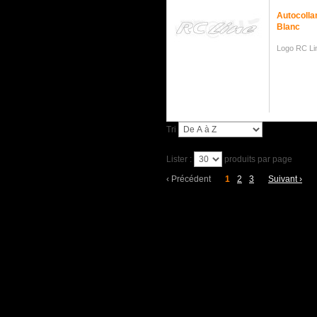
Autocolla
Blanc
Logo RC Li
Tri
Lister :
produits par page
‹
Précédent
1
2
3
Suivant
›