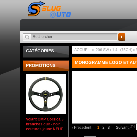
Recherche
ACCUEIL
206 SW
1.4 I (75CH)
CATÉGORIES
>
>
>
MONOGRAMME LOGO ET AU
PROMOTIONS
Volant OMP Corsica 3
branches cuir - noir
Tri
‹
Précédent
1
2
3
Suivant
›
coutures jaune NEUF