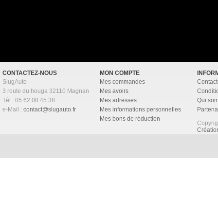
CONTACTEZ-NOUS
MON COMPTE
INFOR
SlugAuto
Mes commandes
Contact
3 route du houga 32110 Magnan
Mes avoirs
Conditi
Tél : 05 62 08 45 38
Mes adresses
Qui so
e-Mail :
contact@slugauto.fr
Mes informations personnelles
Partena
Mes bons de réduction
Copyri
Créati