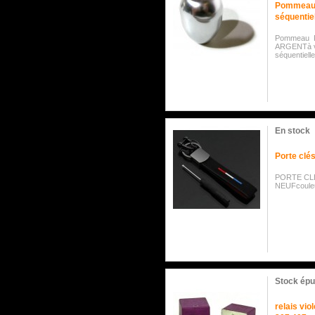
Pommeau d
séquentie
Pommeau Ra
ARGENTà vi
séquentiel
En stock
Porte clé
PORTE CL
NEUFcoule
Stock épu
relais vi