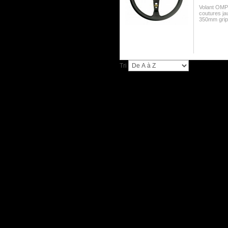
Volant OMP 
coutures ja
350mm grip
Tri