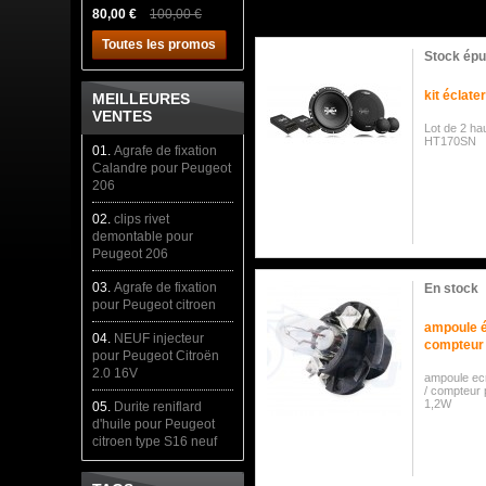
80,00 €
100,00 €
Toutes les promos
Stock épu
kit éclat
MEILLEURES
VENTES
Lot de 2 ha
HT170SN
01.
Agrafe de fixation
Calandre pour Peugeot
206
02.
clips rivet
demontable pour
Peugeot 206
03.
Agrafe de fixation
En stock
pour Peugeot citroen
ampoule é
04.
NEUF injecteur
compteur
pour Peugeot Citroën
2.0 16V
ampoule ecr
/ compteu
1,2W
05.
Durite reniflard
d'huile pour Peugeot
citroen type S16 neuf