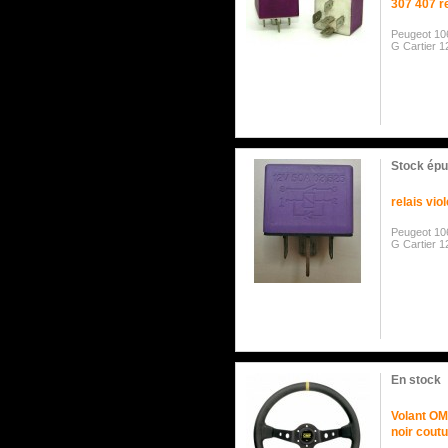
307 407 r
Peugeot 106
G Cartier 1
Stock épu
relais vio
Peugeot 106
G Cartier 1
En stock
Volant OM
noir cout