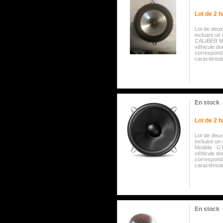
Lot de 2 
Lot de deux
incluant un
CALIBER Mo
véhicule don
correspond 
caractérist
En stock
Lot de 2 
Lot de deux
incluant un
Modèle : G
véhicule don
correspond 
caractérist
En stock