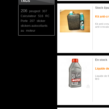
TAGS
Stock épu
206
peugeot
307
Calculateur
S16
RC
Kit anti-c
Porte
207
sticker
Kit anti-c
stickers autocollants
anti-crevai
au
moteur
En stock
Liquide d
Liquide de 
litre