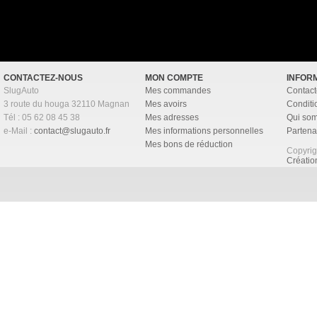
CONTACTEZ-NOUS
MON COMPTE
INFOR
SlugAuto
Mes commandes
Contact
3 route du houga 32110 Magnan
Mes avoirs
Conditi
Tél : 05 62 08 45 38
Mes adresses
Qui so
e-Mail :
contact@slugauto.fr
Mes informations personnelles
Partena
Mes bons de réduction
Copyri
Créati