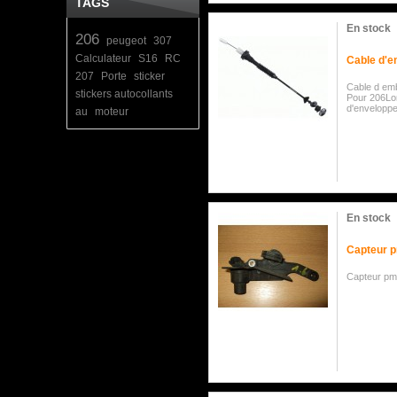
TAGS
En stock
206
peugeot
307
Calculateur
S16
RC
Cable d'
207
Porte
sticker
Cable d em
stickers autocollants
Pour 206Lo
d'envelopp
au
moteur
En stock
Capteur p
Capteur pm