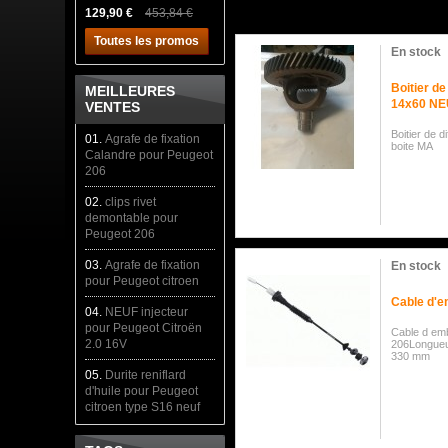
129,90 €
453,84 €
Toutes les promos
En stock
Boitier de
MEILLEURES
14x60 NE
VENTES
Boitier de 
01.
Agrafe de fixation
boite MA
Calandre pour Peugeot
206
02.
clips rivet
demontable pour
Peugeot 206
03.
Agrafe de fixation
En stock
pour Peugeot citroen
Cable d'
04.
NEUF injecteur
pour Peugeot Citroën
Cable d em
2.0 16V
206Longueu
330 mm
05.
Durite reniflard
d'huile pour Peugeot
citroen type S16 neuf