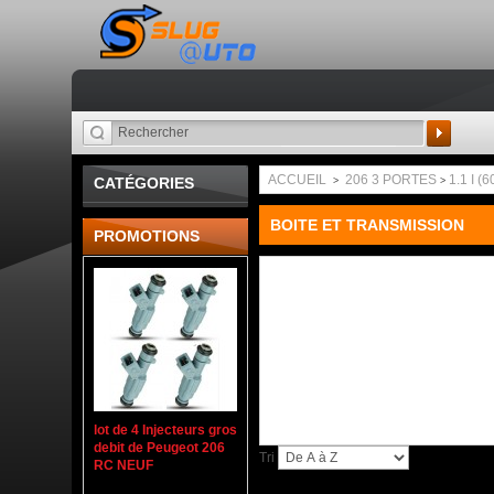
Recherche
ACCUEIL
206 3 PORTES
1.1 I (
CATÉGORIES
>
>
BOITE ET TRANSMISSION
PROMOTIONS
lot de 4 Injecteurs gros
debit de Peugeot 206
Tri
RC NEUF