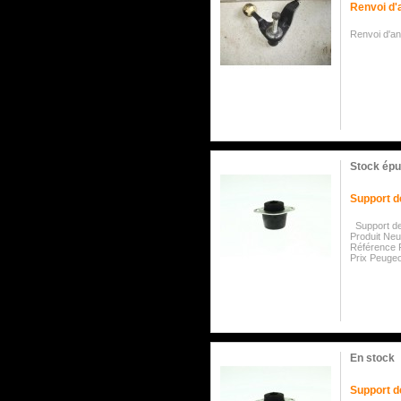
Renvoi d'
Renvoi d'an
Stock épu
Support d
Support de
Produit Ne
Référence 
Prix Peugeo
En stock
Support d