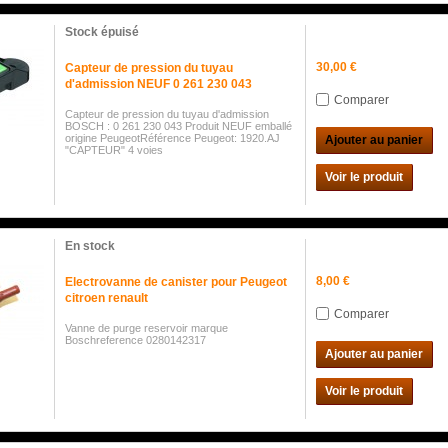
Stock épuisé
30,00 €
Capteur de pression du tuyau
d'admission NEUF 0 261 230 043
Comparer
Capteur de pression du tuyau d'admission
BOSCH : 0 261 230 043 Produit NEUF emballé
origine PeugeotRéférence Peugeot: 1920.AJ
Ajouter au panier
"CAPTEUR" 4 voies
Voir le produit
En stock
8,00 €
Electrovanne de canister pour Peugeot
citroen renault
Comparer
Vanne de purge reservoir marque
Boschreference 0280142317
Ajouter au panier
Voir le produit