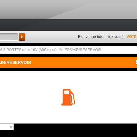
Bienvenue (
identifiez-vous
)
VOTR
Rechercher
06 5 PORTES
1.4 16V (88CH)
ALIM. ESS/AIR/RÉSERVOIR
>
>
AIR/RÉSERVOIR