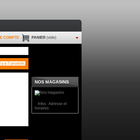
E COMPTE
PANIER
(vide)
Il y a 7 produits.
NOS MAGASINS
Infos : Adresse et
horaires