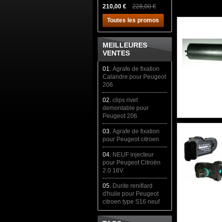
210,00 €
228,00 €
Toutes les promos
MEILLEURES
VENTES
01.
Agrafe de fixation
Calandre pour Peugeot
206
02.
clips rivet
demontable pour
Peugeot 206
03.
Agrafe de fixation
pour Peugeot citroen
04.
NEUF injecteur
pour Peugeot Citroën
2.0 16V
05.
Durite reniflard
d'huile pour Peugeot
citroen type S16 neuf