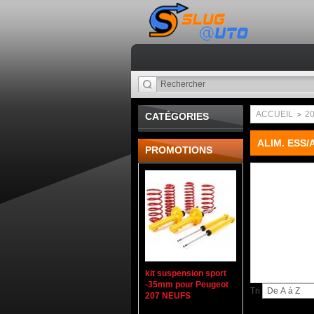
ACCUEIL
2
CATÉGORIES
>
ALIM. ESS/
PROMOTIONS
kit suspension sport
-35mm pour Peugeot
Tri
207 NEUFS