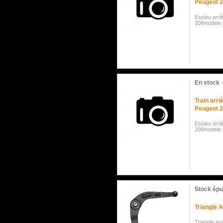
Peugeot 2
Essieu arri
206modele 
En stock
Train arr
Peugeot 2
Essieu arri
206modele 
Stock épu
Triangle 
Triangle av