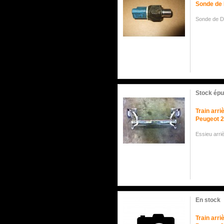
Sonde de 
Sonde de D
Stock épu
Train arri
Peugeot 
Essieu arri
En stock
Train arr