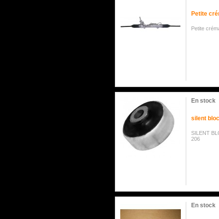
Petite cr
Petite crém
En stock
silent blo
SILENT B
206
En stock