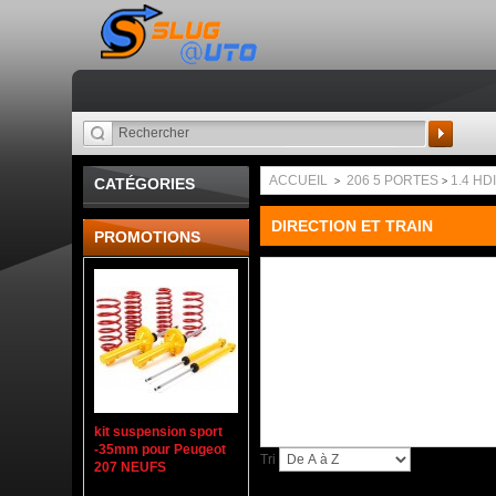
Recherche
ACCUEIL
206 5 PORTES
1.4 HD
CATÉGORIES
>
>
DIRECTION ET TRAIN
PROMOTIONS
kit suspension sport
-35mm pour Peugeot
Tri
207 NEUFS