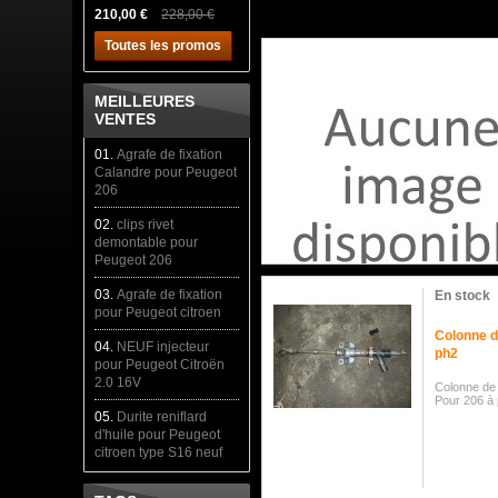
210,00 €
228,00 €
Toutes les promos
MEILLEURES
VENTES
01.
Agrafe de fixation
Calandre pour Peugeot
206
02.
clips rivet
demontable pour
Peugeot 206
03.
Agrafe de fixation
En stock
pour Peugeot citroen
Colonne d
04.
NEUF injecteur
ph2
pour Peugeot Citroën
2.0 16V
Colonne de
Pour 206 à 
05.
Durite reniflard
d'huile pour Peugeot
citroen type S16 neuf