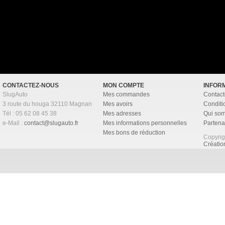
CONTACTEZ-NOUS
MON COMPTE
INFOR
SlugAuto
Mes commandes
Contact
3 route du houga 32110 Magnan
Mes avoirs
Conditi
Tél : 05 62 08 45 38
Mes adresses
Qui so
e-Mail :
contact@slugauto.fr
Mes informations personnelles
Partena
Mes bons de réduction
Copyri
Créati