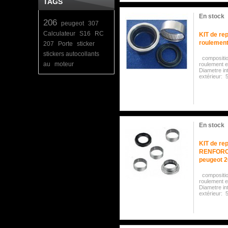
TAGS
En stock
206
peugeot
307
Calculateur
S16
RC
KIT de rep
roulement
207
Porte
sticker
stickers autocollants
compositio
au
moteur
roulement e
Diametre in
extérieur:
En stock
KIT de rep
RENFORCE 
peugeot 
compositio
roulement e
Diametre in
extérieur: