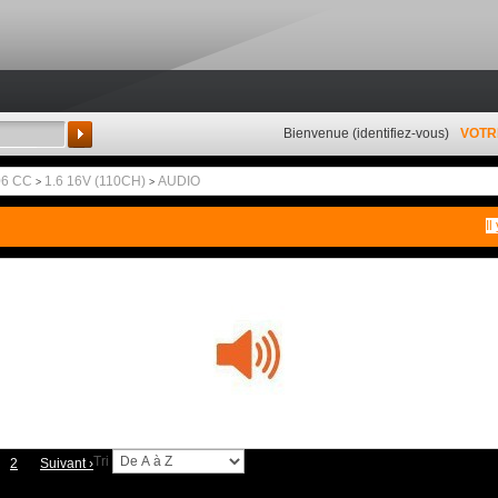
Bienvenue (
identifiez-vous
)
VOTR
Rechercher
06 CC
1.6 16V (110CH)
AUDIO
>
>
Il
Tri
2
Suivant
›