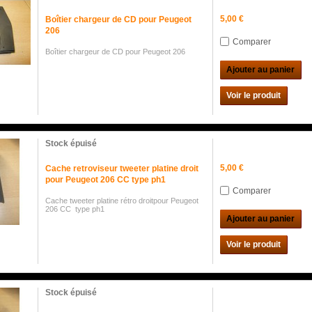
5,00 €
Boîtier chargeur de CD pour Peugeot
206
Comparer
Boîtier chargeur de CD pour Peugeot 206
Ajouter au panier
Voir le produit
Stock épuisé
5,00 €
Cache retroviseur tweeter platine droit
pour Peugeot 206 CC type ph1
Comparer
Cache tweeter platine rétro droitpour Peugeot
206 CC type ph1
Ajouter au panier
Voir le produit
Stock épuisé