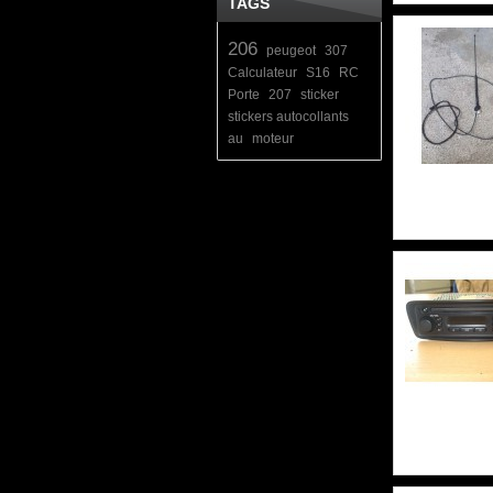
TAGS
206
peugeot
307
Calculateur
S16
RC
Porte
207
sticker
stickers autocollants
au
moteur