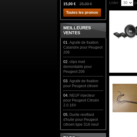
Lister :
p
15,00 €
25,00 €
Toutes les promos
MEILLEURES
VENTES
01.
Agrafe de fixation
Calandre pour Peugeot
206
02.
clips rivet
demontable pour
Peugeot 206
03.
Agrafe de fixation
pour Peugeot citroen
04.
NEUF injecteur
pour Peugeot Citroën
2.0 16V
05.
Durite reniflard
d'huile pour Peugeot
citroen type S16 neuf