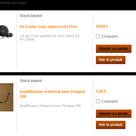
roduits par page
Stock épuisé
49,00 €
kit éclater sony xplod xs-ht170sn
Lot de 2 haut parleurs AV Sony Xplod XS-
Comparer
HT170SN
Ajouter au panier
Voir le produit
Stock épuisé
5,00 €
Amplificateur d'antenne pour Peugeot
206
Comparer
Amplificateur d'antenne pour Peugeot 206
Ajouter au panier
Voir le produit