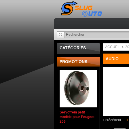
ACCUEIL
2
CATÉGORIES
>
AUDIO
PROMOTIONS
Servofrein petit
modèle pour Peugeot
‹
Précédent
1
206