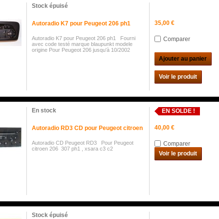
Stock épuisé
35,00 €
Autoradio K7 pour Peugeot 206 ph1
Autoradio K7 pour Peugeot 206 ph1 Fourni
Comparer
avec code testé marque blaupunkt modele
origine Pour Peugeot 206 jusqu'à 10/2002
Ajouter au panier
Voir le produit
En stock
EN SOLDE !
40,00 €
Autoradio RD3 CD pour Peugeot citroen
Autoradio CD Peugeot RD3 Pour Peugeot
Comparer
citroen 206 307 ph1 , xsara c3 c2
Voir le produit
Stock épuisé