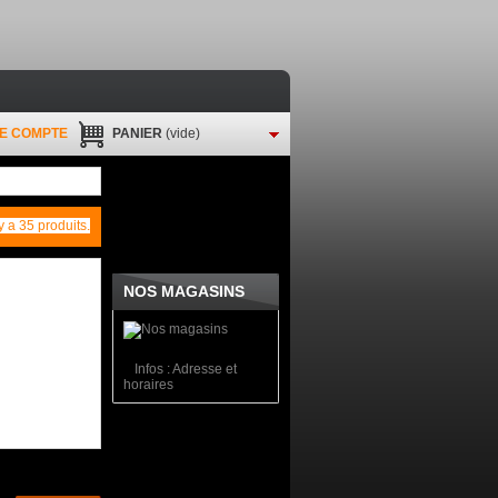
E COMPTE
PANIER
(vide)
 y a 35 produits.
NOS MAGASINS
Infos : Adresse et
horaires