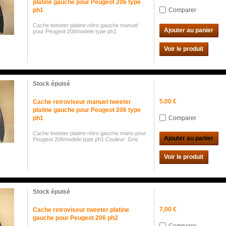
platine gauche pour Peugeot 206 type
ph1
Comparer
Cache tweeter platine rétro gauche manuel
Ajouter au panier
pour Peugeot 206modele type ph1
Voir le produit
Stock épuisé
5,00 €
Cache retroviseur manuel tweeter
platine gauche pour Peugeot 206 type
ph1
Comparer
Cache tweeter platine rétro gauche manu pour
Ajouter au panier
Peugeot 206modele type ph1 Couleur: Gris
Voir le produit
Stock épuisé
7,00 €
Cache retroviseur tweeter platine
gauche pour Peugeot 206 ph2