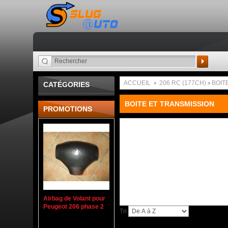
Recherche
ACCUEIL
206 RC (177CH)
BOIT
CATÉGORIES
>
>
BOITE ET TRANSMISSION
PROMOTIONS
Airbag de Volant pour
Peugeot 206 phase 2
Tri