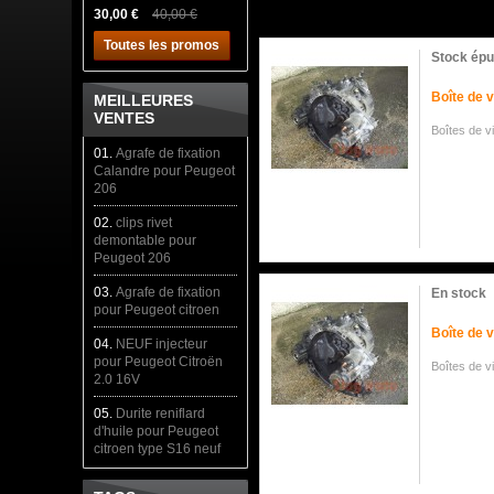
30,00 €
40,00 €
Toutes les promos
Stock épu
Boîte de 
MEILLEURES
VENTES
Boîtes de 
01.
Agrafe de fixation
Calandre pour Peugeot
206
02.
clips rivet
demontable pour
Peugeot 206
03.
Agrafe de fixation
En stock
pour Peugeot citroen
Boîte de 
04.
NEUF injecteur
pour Peugeot Citroën
Boîtes de v
2.0 16V
05.
Durite reniflard
d'huile pour Peugeot
citroen type S16 neuf