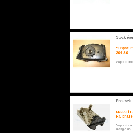
Stock épu
Support m
206 2.0
Support mot
En stock
support r
RC phase
Support câb
d'angle de