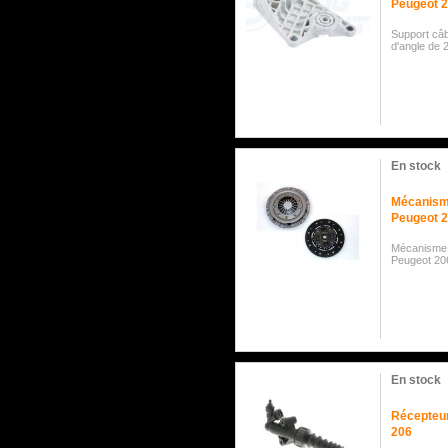
Peugeot 
Support câb
d'angle de
En stock
Mécanisme
Peugeot 2
Mécanisme 
Peugeot 20
En stock
Récepteu
206