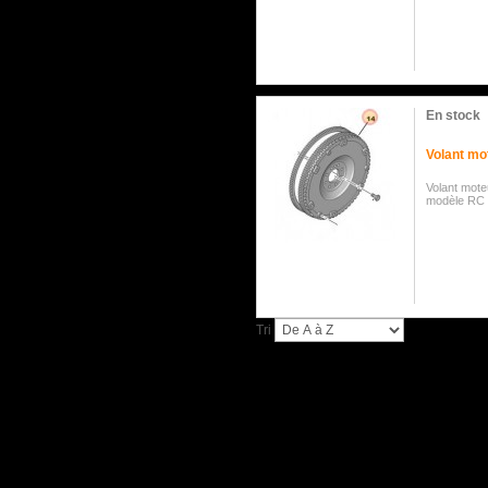
En stock
Volant mo
Volant mote
modèle RC
Tri