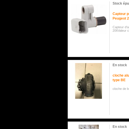
Stock épu
Capteur p
Peugeot 
Capteur d'
206Valeur 
En stock
cloche al
type BE
cloche de b
En stock