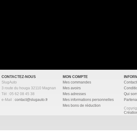
CONTACTEZ-NOUS
MON COMPTE
INFOR
SlugAuto
Mes commandes
Contact
3 route du houga 32110 Magnan
Mes avoirs
Conditi
Tél : 05 62 08 45 38
Mes adresses
Qui so
e-Mail :
contact@slugauto.fr
Mes informations personnelles
Partena
Mes bons de réduction
Copyri
Créati