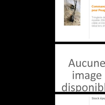
Commande 
pour Peu
Tringlerie 
modèle 20
câble et tri
Idéal lors 
Stock épu