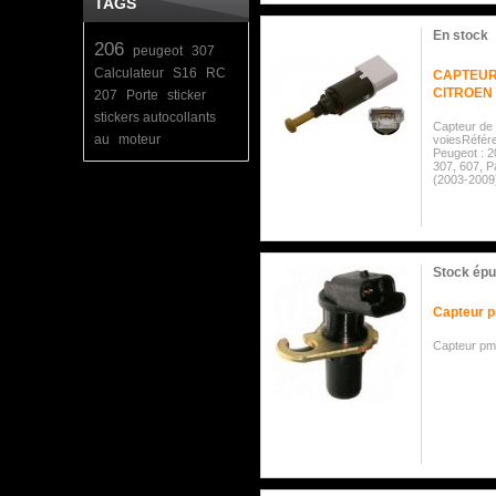
TAGS
En stock
206
peugeot
307
Calculateur
S16
RC
CAPTEUR
CITROEN
207
Porte
sticker
stickers autocollants
Capteur de
au
moteur
voiesRéfér
Peugeot : 2
307, 607, Pa
(2003-2009
Stock épu
Capteur p
Capteur pm