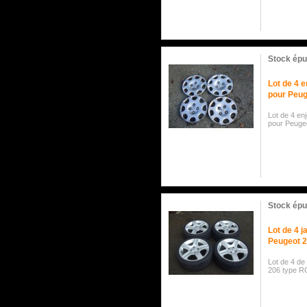
Stock épu
Lot de 4 e
pour Peug
Lot de 4 enj
pour Peuge
Stock épu
Lot de 4 j
Peugeot 
Lot de 4 de
206 type R