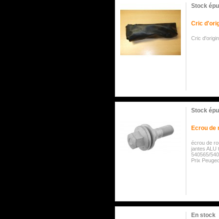
Stock épu
Cric d'or
Cric d'orig
Stock épu
Ecrou de 
écrou de ro
jantes ALU 
540565/5405
Prix Peugeo
En stock