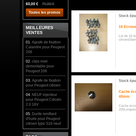
60,00 €
75,00 €
Toutes les promos
Stock épu
16 Ecrous
MEILLEURES
VENTES
Lot de 16 é
citroenDia
01.
Agrafe de fixation
Calandre pour Peugeot
206
02.
clips rivet
demontable pour
Peugeot 206
03.
Agrafe de fixation
Stock épu
pour Peugeot citroen
Cache écr
04.
NEUF injecteur
40mm
pour Peugeot Citroën
2.0 16V
Cache écro
206Longue
05.
Durite reniflard
d'huile pour Peugeot
citroen type S16 neuf