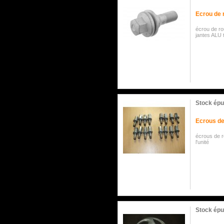
Ecrou de 
écrou de ro
jantes ALU t
Stock épu
Ecrous de
écrous de r
l'unité
Stock épu