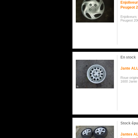
Enjoliveur
Peugeot 
Enjoliveurs
Peugeot 20
En stock
Jante ALU
Roue origi
1600 Jante
Stock épu
Jantes AL