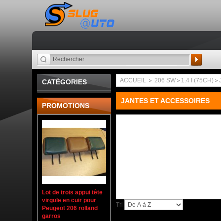
Recherche
ACCUEIL
206 SW
1.4 I (75CH)
CATÉGORIES
>
>
>
JANTES ET ACCESSOIRES
PROMOTIONS
Lot de trois appui tête
virgule en cuir pour
Tri
Peugeot 206 rolland
garros