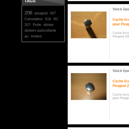
TAGS
Stock épu
206
peugeot
307
Calculateur
S16
RC
Cache éc
pour Peug
207
Porte
sticker
stickers autocollants
Cache écro
au
moteur
Peugeot 2
Stock épu
Cache éc
Peugeot 
Cache écro
pour Peuge