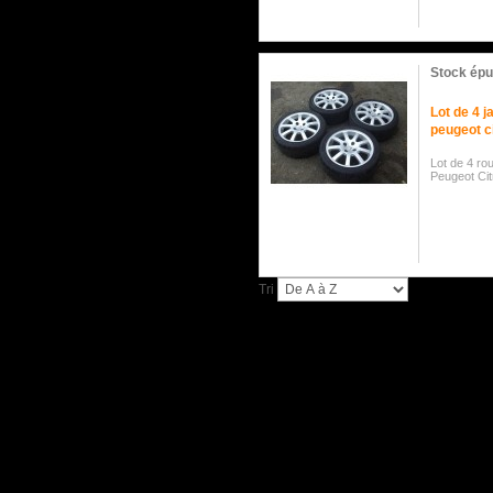
Stock épu
Lot de 4 
peugeot c
Lot de 4 ro
Peugeot Ci
Tri