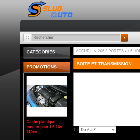
Recherche
ACCUEIL
206 3 PORTES
1.6 HDI
CATÉGORIES
>
>
BOITE ET TRANSMISSION
PROMOTIONS
Cache plastique
moteur pour 1.6 16v
Tri
110cv