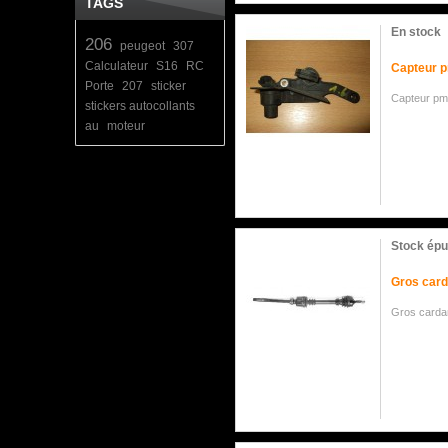
TAGS
En stock
206
peugeot
307
Calculateur
S16
RC
Capteur p
Porte
207
sticker
Capteur pm
stickers autocollants
au
moteur
Stock épu
Gros card
Gros cardan