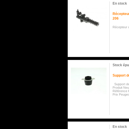
En stock
Récepteu
206
Récepteur 
Stock épu
Support d
Support de
Produit Ne
Référence 
Prix Peugeo
En stock