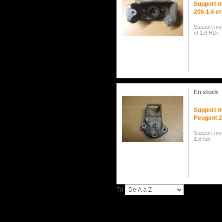
Support m
206 1.4 et
Support mot
et 1.6 HDi
En stock
Support m
Peugeot 2
Support mot
1.6 hdi
Tri