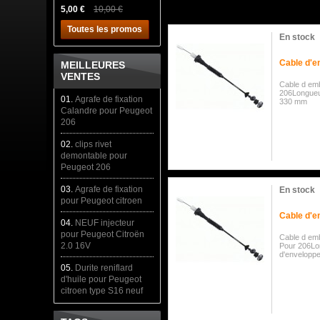
5,00 €
10,00 €
Toutes les promos
En stock
Cable d'
MEILLEURES
VENTES
Cable d em
206Longueu
01.
Agrafe de fixation
330 mm
Calandre pour Peugeot
206
02.
clips rivet
demontable pour
Peugeot 206
03.
Agrafe de fixation
En stock
pour Peugeot citroen
Cable d'
04.
NEUF injecteur
pour Peugeot Citroën
Cable d em
2.0 16V
Pour 206Lo
d'envelopp
05.
Durite reniflard
d'huile pour Peugeot
citroen type S16 neuf