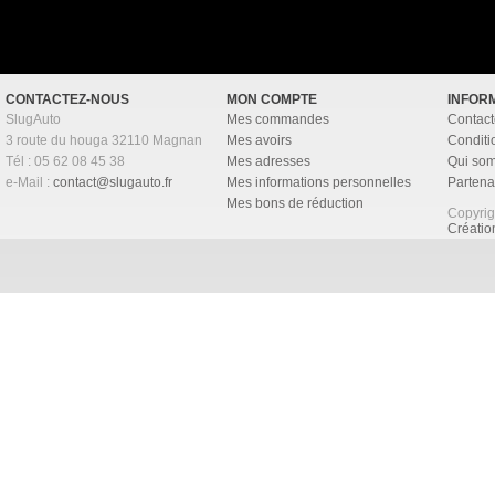
CONTACTEZ-NOUS
MON COMPTE
INFOR
SlugAuto
Mes commandes
Contact
3 route du houga 32110 Magnan
Mes avoirs
Conditi
Tél : 05 62 08 45 38
Mes adresses
Qui so
e-Mail :
contact@slugauto.fr
Mes informations personnelles
Partena
Mes bons de réduction
Copyri
Créati