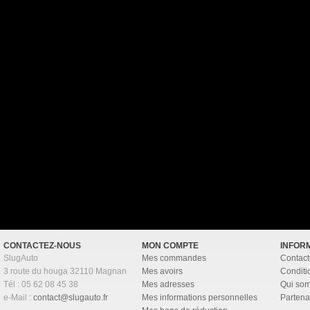
CONTACTEZ-NOUS
MON COMPTE
INFOR
SlugAuto
Mes commandes
Contact
3 route du houga 32110 Magnan
Mes avoirs
Conditi
Tél : 05 62 08 45 38
Mes adresses
Qui so
e-Mail :
contact@slugauto.fr
Mes informations personnelles
Partena