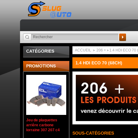
Recherche
ACCUEIL
206 +
1.4 HDI ECO 70 
CATÉGORIES
>
>
1.4 HDI ECO 70 (68CH)
PROMOTIONS
Jeu de plaquettes
arrière carbone
lorraine 307 207 c4
SOUS-CATÉGORIES