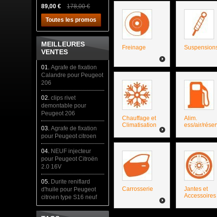
89,00 €
178,00 €
Toutes les promos
MEILLEURES
Freinage
Suspension
VENTES
01.
Agrafe de fixation
Calandre pour Peugeot
206
02.
clips rivet
demontable pour
Peugeot 206
Chauffage et
Alim.
Climatisation
ess/air/réser
03.
Agrafe de fixation
pour Peugeot citroen
04.
NEUF injecteur
pour Peugeot Citroën
2.0 16V
05.
Durite reniflard
Carrosserie
Jantes et
d'huile pour Peugeot
Accessoires
citroen type S16 neuf