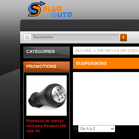
Recherche
ACCUEIL
206 SW
2.0 16V (135/
CATÉGORIES
>
>
SUSPENSIONS
PROMOTIONS
Pommeau de vitesse
neuf pour Peugeot 206
Tri
type XS