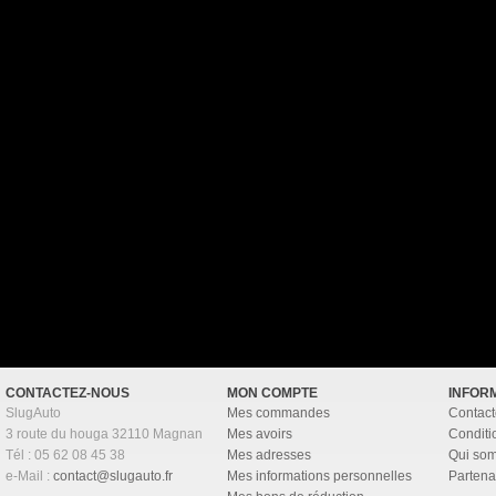
CONTACTEZ-NOUS
MON COMPTE
INFOR
SlugAuto
Mes commandes
Contact
3 route du houga 32110 Magnan
Mes avoirs
Conditi
Tél : 05 62 08 45 38
Mes adresses
Qui so
e-Mail :
contact@slugauto.fr
Mes informations personnelles
Partena