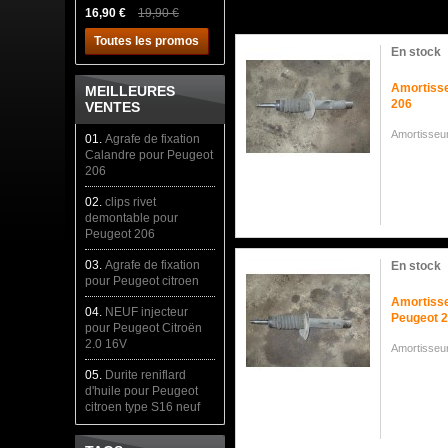
16,90 €
19,90 €
Toutes les promos
En stock
Amortisse
MEILLEURES
206
VENTES
Amortisseur
01.
Agrafe de fixation
Calandre pour Peugeot
206
02.
clips rivet
demontable pour
Peugeot 206
03.
Agrafe de fixation
En stock
pour Peugeot citroen
Amortiss
04.
NEUF injecteur
Peugeot 
pour Peugeot Citroën
2.0 16V
Amortisseu
05.
Durite reniflard
d'huile pour Peugeot
citroen type S16 neuf