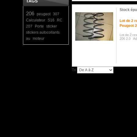
TAGS
Stock épu
206
peugeot
307
Calculateur
S16
RC
Lot de 2 
Peugeot 2
207
Porte
sticker
stickers autocollants
Lot de 2 re
au
moteur
206 2.0 Ada
Tri