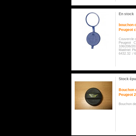
En stock
bouchon d
Peugeot c
Couvercle d
Peugeot Com
106/206/207
Matériel: Pl
6432.32 /
Stock épu
Bouchon d
Peugeot 
Bouchon de 