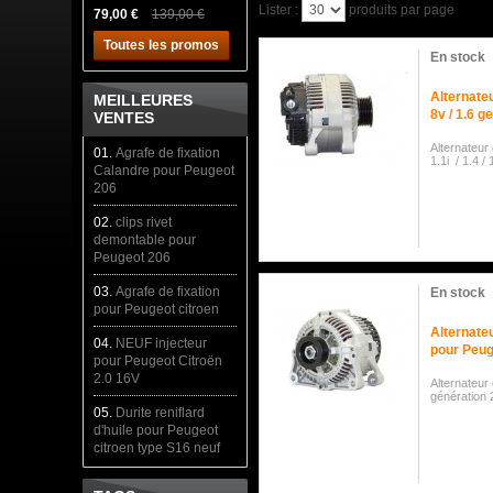
Lister :
produits par page
79,00 €
139,00 €
Toutes les promos
En stock
Alternateu
MEILLEURES
8v / 1.6 g
VENTES
Alternateur
01.
Agrafe de fixation
1.1i / 1.4 /
Calandre pour Peugeot
206
02.
clips rivet
demontable pour
Peugeot 206
03.
Agrafe de fixation
En stock
pour Peugeot citroen
Alternateu
04.
NEUF injecteur
pour Peug
pour Peugeot Citroën
2.0 16V
Alternateur
génération 2
05.
Durite reniflard
d'huile pour Peugeot
citroen type S16 neuf