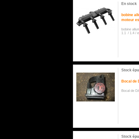
En stock
bobine al
moteur es
bobine allu
1.1 / 1.4 /
Stock épu
Bocal de 
Bocal de DA
Stock épu