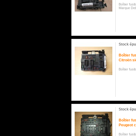
Boîtier fus
Marque Del
Stock épu
Boîtier f
Citroën s
Boîtier fus
Stock épu
Boîtier f
Peugeot c
Boîtier fus