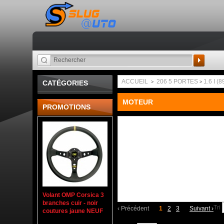
Recherche
ACCUEIL
206 5 PORTES
1.6 I (
CATÉGORIES
>
>
MOTEUR
PROMOTIONS
Volant OMP Corsica 3
branches cuir - noir
Tri
‹
Précédent
1
2
3
Suivant
›
coutures jaune NEUF