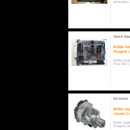
génération 
Stock épu
Boîtier f
Peugeot c
Boîtier fus
Pour 206 à
En stock
Boîtier pa
citroen 1.4
Boîtier papi
Peugeot cit