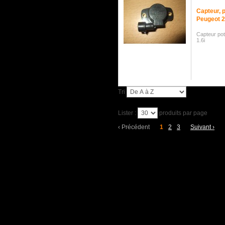
Capteur, p
Peugeot 20
Capteur pot
1.6i
Tri
Lister :
produits par page
‹
Précédent
1
2
3
Suivant
›