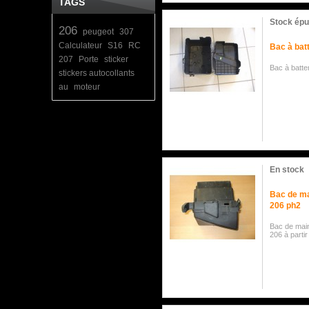
TAGS
Stock épu
206
peugeot
307
Calculateur
S16
RC
Bac à bat
207
Porte
sticker
Bac à batte
stickers autocollants
au
moteur
En stock
Bac de ma
206 ph2
Bac de mai
206 à parti