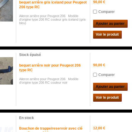
90,00 €
bequet arrière gris iceland pour Peugeot
206 type RC
Comparer
Aileron arrière pour Peugeot 206 Modèle
d'origine type 206 RC couleur gris iceland (gris
bleu)
Ajouter au panier
Voir le produit
Stock épuisé
90,00 €
bequet arrière noir pour Peugeot 206
type RC
Comparer
Aileron arrière pour Peugeot 206 Modèle
d'origine type 206 RC couleur noir
Ajouter au panier
Voir le produit
En stock
12,00 €
Bouchon de trappe/reservoir avec clé