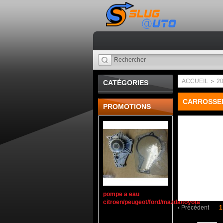
ACCUEIL
2
CATÉGORIES
>
CARROSSE
PROMOTIONS
pompe a eau
citroen/peugeot/ford/mazda/toyota
‹
Précédent
1