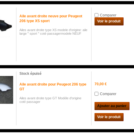
Comparer
Aile avant droite neuve pour Peugeot
206 type XS sport
Voir le produit
Ailes avant droite type XS modele d'origine: aile
large " sport " coté passagermodele NEUF
Stock épuisé
70,00 €
Aile avant droite pour Peugeot 206 type
GT
Comparer
Ailes avant droite type GT Modèle d'origine
coté passager
Ajouter au panier
Voir le produit