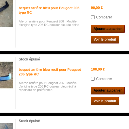
90,00 €
bequet arrière bleu pour Peugeot 206
type RC
Comparer
Aileron arrière pour Peugeot 206 Modèle
d'origine type 206 RC couleur bleu de chine
Ajouter au panier
Voir le produit
Stock épuisé
100,00 €
bequet arrière bleu récif pour Peugeot
206 type RC
Comparer
Aileron arrière pour Peugeot 206 Modèle
d'origine type 206 RC couleur bleu récif à
repeindre de préférence
Ajouter au panier
Voir le produit
Stock épuisé