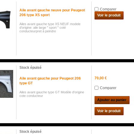
Comparer
Aile avant gauche neuve pour Peugeot
206 type XS sport
Voir le produit
Ailes avant gauche type XS NEUF modele
d'origine: aile large " sport " coté
conducteurpret à peindre
Stock épuisé
70,00 €
Aile avant gauche pour Peugeot 206
type GT
Comparer
Ailes avant gauche type GT Modèle d'origine
cote conducteur
Ajouter au panier
Voir le produit
Stock épuisé