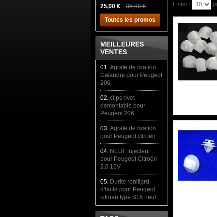
Lister :
p
25,00 €
35,00 €
Toutes les promos
MEILLEURES
VENTES
01.
Agrafe de fixation
Calandre pour Peugeot
206
02.
clips rivet
demontable pour
Peugeot 206
03.
Agrafe de fixation
pour Peugeot citroen
04.
NEUF injecteur
pour Peugeot Citroën
2.0 16V
05.
Durite reniflard
d'huile pour Peugeot
citroen type S16 neuf