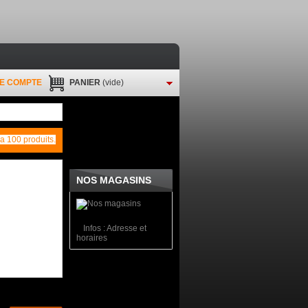
E COMPTE
PANIER
(vide)
y a 100 produits.
NOS MAGASINS
Infos : Adresse et
horaires