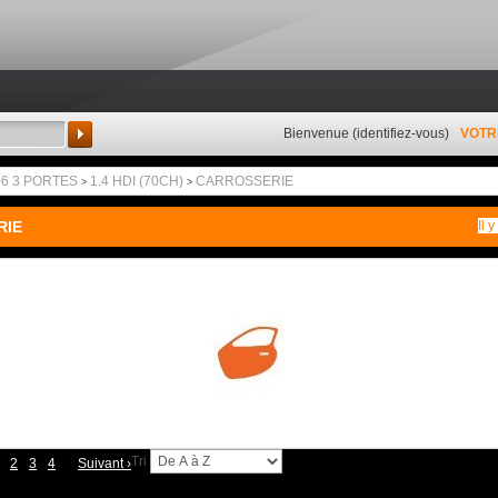
Bienvenue (
identifiez-vous
)
VOTR
Rechercher
06 3 PORTES
1.4 HDI (70CH)
CARROSSERIE
>
>
RIE
Il 
Tri
2
3
4
Suivant
›