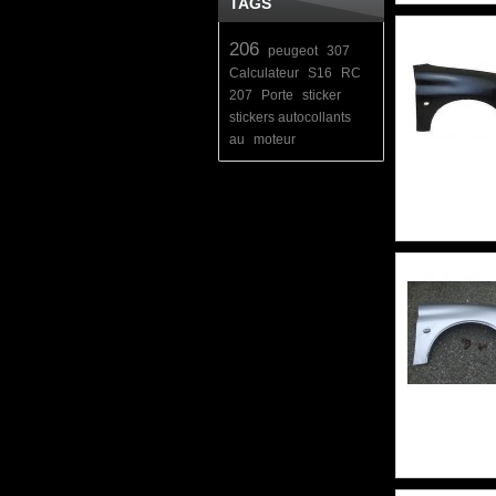
TAGS
206
peugeot
307
Calculateur
S16
RC
207
Porte
sticker
stickers autocollants
au
moteur