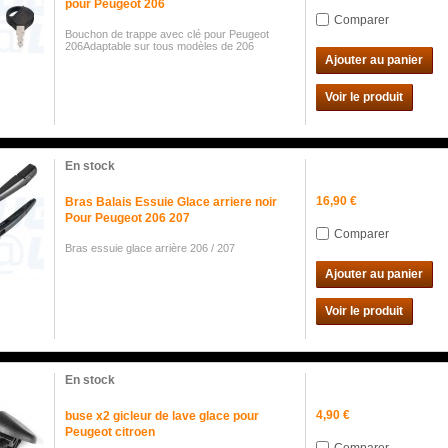
pour Peugeot 206
Comparer
Bouchon de trappe avec clé pour Peugeot
206Adaptable sur tous modèles de 206
Ajouter au panier
Voir le produit
En stock
16,90 €
Bras Balais Essuie Glace arriere noir
Pour Peugeot 206 207
Comparer
Bras essuie glace arrière 206 / 207
Ajouter au panier
Voir le produit
En stock
4,90 €
buse x2 gicleur de lave glace pour
Peugeot citroen