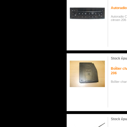
Autoradio
Autoradio 
citroen 206
Stock épu
Boîtier c
206
Boîtier ch
Stock épu