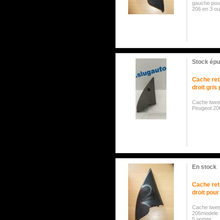
gauche pou
206 en 3 ou
Stock épu
Cache retr
droit gri
Cache tweete
Peugeot 20
En stock
Cache retr
droit pou
Cache tweet
206modele 
5 portes