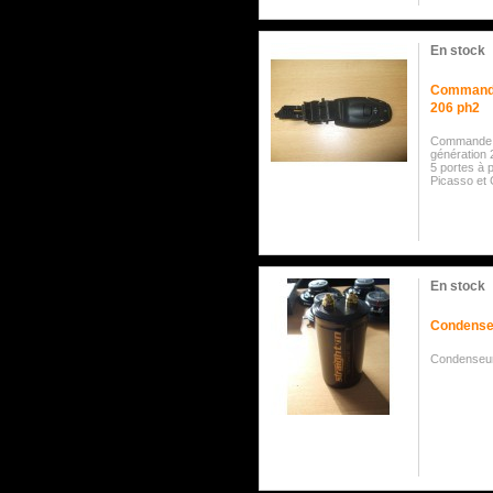
En stock
Commande
206 ph2
Commande d
génération 
5 portes à 
Picasso et
En stock
Condenseu
Condenseur 