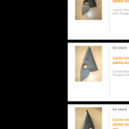
platine dr
Cache retro
pour Peuge
En stock
Cache ret
platine dr
Cache tweet
Peugeot 206
En stock
Cache ret
platine g