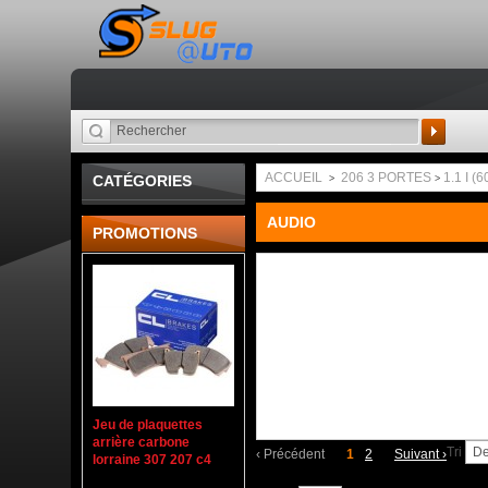
Recherche
ACCUEIL
206 3 PORTES
1.1 I (
CATÉGORIES
>
>
AUDIO
PROMOTIONS
Jeu de plaquettes
arrière carbone
Tri
‹
Précédent
1
2
Suivant
›
lorraine 307 207 c4